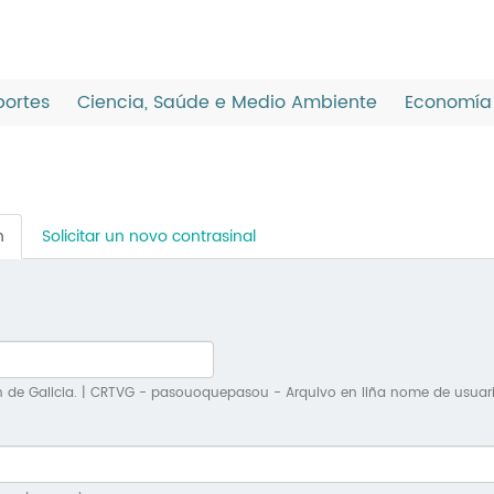
ortes
Ciencia, Saúde e Medio Ambiente
Economía 
n
(solapa
Solicitar un novo contrasinal
activa)
n de Galicia. | CRTVG - pasouoquepasou - Arquivo en liña nome de usuar