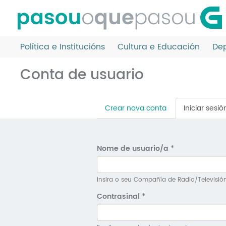
Ir
o
contido
principal
Política e Institucións
Cultura e Educación
Dep
Conta de usuario
Pestanas
Crear nova conta
Iniciar sesió
principais
Nome de usuario/a
*
Insira o seu Compañía de Radio/Televisió
Contrasinal
*