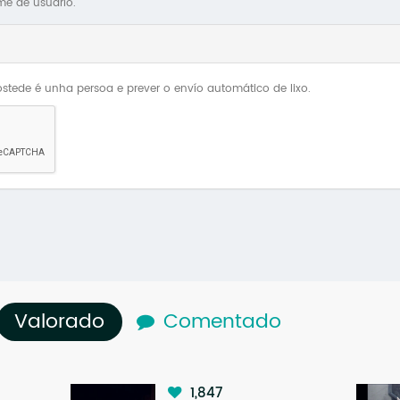
me de usuario.
stede é unha persoa e prever o envío automático de lixo.
Valorado
(solapa activa)
Comentado
1,847