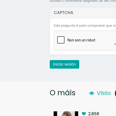
Escriba o contrasinal asignado ao seu no
CAPTCHA
Esta pregunta é para comprobar que vo
Iniciar sesión
O máis
Visto
2,858