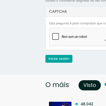
Escriba o contrasinal asignado ao seu no
CAPTCHA
Esta pregunta é para comprobar que vo
Iniciar sesión
O máis
Visto
(so
48.042