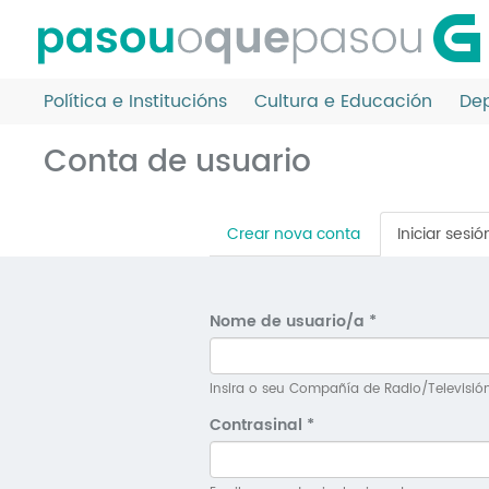
Ir
o
contido
principal
Política e Institucións
Cultura e Educación
Dep
Conta de usuario
Pestanas
Crear nova conta
Iniciar sesió
principais
Nome de usuario/a
*
Insira o seu Compañía de Radio/Televisió
Contrasinal
*