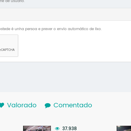
me de usuario.
stede é unha persoa e prever o envío automático de lixo.
lapa activa)
Valorado
Comentado
37.938