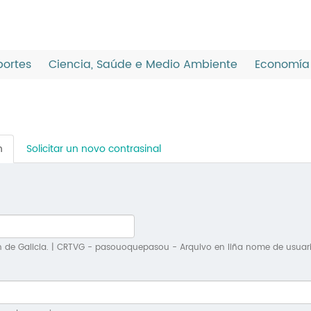
ortes
Ciencia, Saúde e Medio Ambiente
Economía 
n
(solapa
Solicitar un novo contrasinal
activa)
n de Galicia. | CRTVG - pasouoquepasou - Arquivo en liña nome de usuar