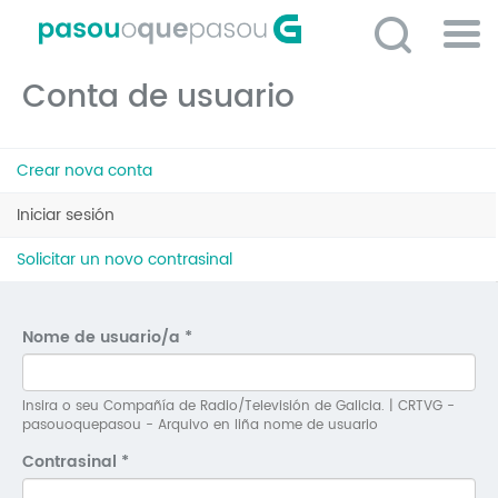
Ir
o
contido
Po
principal
Conta de usuario
ME
So
Pestanas
O 
Crear nova conta
principais
P
Iniciar sesión
(solapa
activa)
C
Solicitar un novo contrasinal
D
E
Nome de usuario/a
*
C
S
Insira o seu Compañía de Radio/Televisión de Galicia. | CRTVG -
pasouoquepasou - Arquivo en liña nome de usuario
P
Contrasinal
*
No