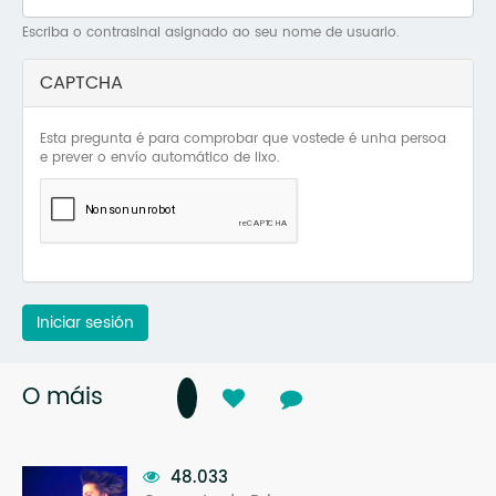
Mo
Escriba o contrasinal asignado ao seu nome de usuario.
O 
CAPTCHA
O 
Esta pregunta é para comprobar que vostede é unha persoa
Su
e prever o envío automático de lixo.
Rex
Iniciar sesión
O máis
48.033