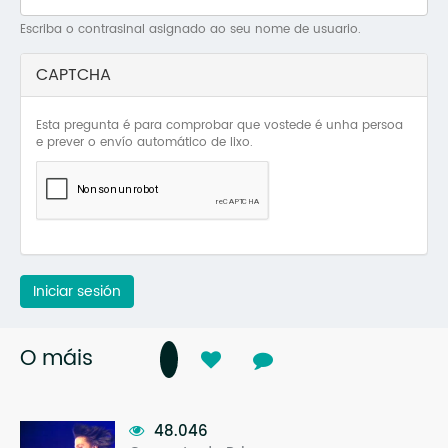
Mo
Escriba o contrasinal asignado ao seu nome de usuario.
O 
CAPTCHA
O 
Esta pregunta é para comprobar que vostede é unha persoa
Su
e prever o envío automático de lixo.
Rex
Iniciar sesión
O máis
48.046