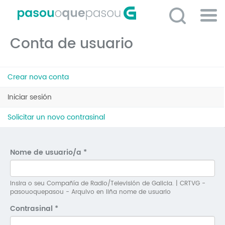
Ir
o
contido
Po
principal
Conta de usuario
ME
So
Pestanas
O 
Crear nova conta
principais
P
Iniciar sesión
(solapa
activa)
C
Solicitar un novo contrasinal
D
E
Nome de usuario/a
*
C
S
Insira o seu Compañía de Radio/Televisión de Galicia. | CRTVG -
pasouoquepasou - Arquivo en liña nome de usuario
P
Contrasinal
*
No