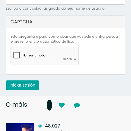
Mo
Escriba o contrasinal asignado ao seu nome de usuario.
O 
CAPTCHA
O 
Esta pregunta é para comprobar que vostede é unha persoa
Su
e prever o envío automático de lixo.
Rex
Iniciar sesión
O máis
48.027