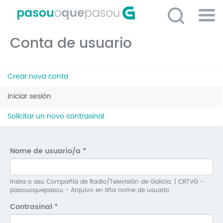
Ir
o
contido
Po
principal
Conta de usuario
ME
So
Pestanas
O 
Crear nova conta
principais
P
Iniciar sesión
(solapa
activa)
C
Solicitar un novo contrasinal
D
E
Nome de usuario/a
*
C
S
Insira o seu Compañía de Radio/Televisión de Galicia. | CRTVG -
pasouoquepasou - Arquivo en liña nome de usuario
P
Contrasinal
*
No