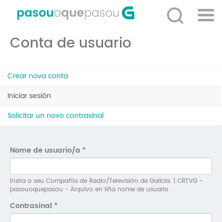
Ir
o
contido
Po
principal
Conta de usuario
ME
So
Pestanas
O 
Crear nova conta
principais
P
Iniciar sesión
(solapa
activa)
C
Solicitar un novo contrasinal
D
E
Nome de usuario/a
*
C
S
Insira o seu Compañía de Radio/Televisión de Galicia. | CRTVG -
pasouoquepasou - Arquivo en liña nome de usuario
P
Contrasinal
*
No