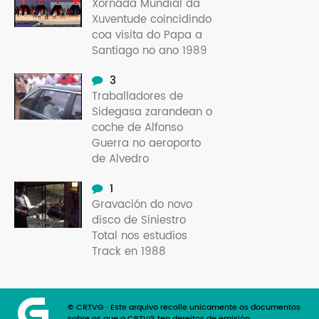
Xornada Mundial da
Xuventude coincidindo
coa visita do Papa a
Santiago no ano 1989
3
Traballadores de
Sidegasa zarandean o
coche de Alfonso
Guerra no aeroporto
de Alvedro
1
Gravación do novo
disco de Siniestro
Total nos estudios
Track en 1988
© CRTVG · Este arquivo recolle unicamente os documentos
sobre os que a CRTVG ten dereitos de emisión