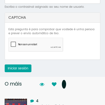
Mo
Escriba o contrasinal asignado ao seu nome de usuario.
O 
CAPTCHA
O 
Esta pregunta é para comprobar que vostede é unha persoa
Su
e prever o envío automático de lixo.
Rex
Iniciar sesión
O máis
4