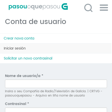
Ir
o
contido
Po
principal
Conta de usuario
ME
So
Pestanas
O 
Crear nova conta
principais
P
Iniciar sesión
(solapa
activa)
C
Solicitar un novo contrasinal
D
E
Nome de usuario/a
*
C
S
Insira o seu Compañía de Radio/Televisión de Galicia. | CRTVG -
pasouoquepasou - Arquivo en liña nome de usuario
P
Contrasinal
*
No