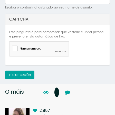
Mo
Escriba o contrasinal asignado ao seu nome de usuario.
O 
CAPTCHA
O 
Esta pregunta é para comprobar que vostede é unha persoa
Su
e prever o envío automático de lixo.
Rex
Iniciar sesión
O máis
2,857