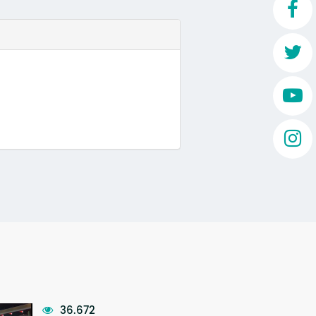
Mo
O 
O 
Su
Rex
36.672