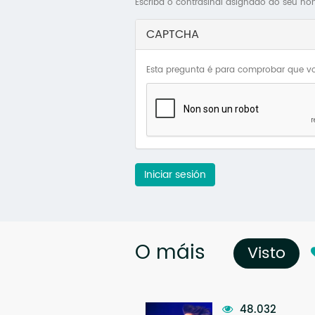
Escriba o contrasinal asignado ao seu no
CAPTCHA
Esta pregunta é para comprobar que vo
Iniciar sesión
O máis
Visto
(so
48.032