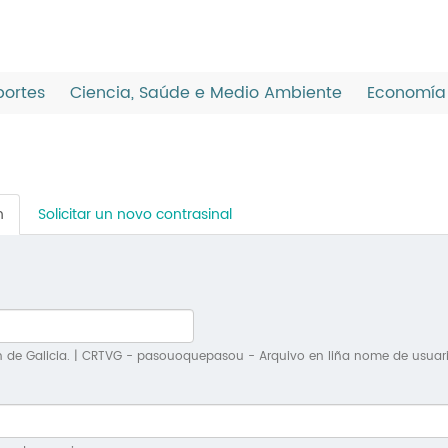
ortes
Ciencia, Saúde e Medio Ambiente
Economía 
n
(solapa
Solicitar un novo contrasinal
activa)
n de Galicia. | CRTVG - pasouoquepasou - Arquivo en liña nome de usuar