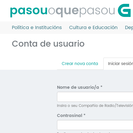
Ir
o
contido
principal
Política e Institucións
Cultura e Educación
Dep
Conta de usuario
Pestanas
Crear nova conta
Iniciar sesió
principais
Nome de usuario/a
*
Insira o seu Compañía de Radio/Televisió
Contrasinal
*