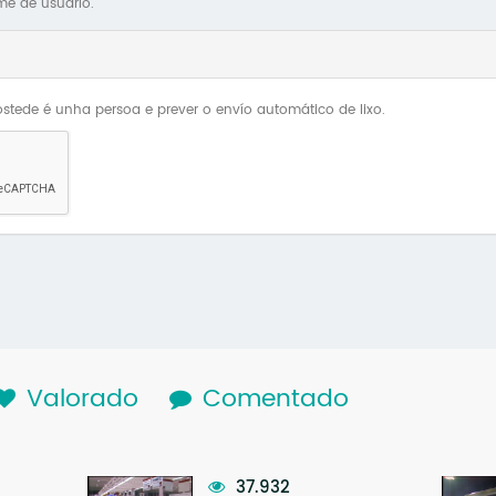
me de usuario.
stede é unha persoa e prever o envío automático de lixo.
lapa activa)
Valorado
Comentado
37.932