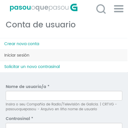
Ir
o
contido
Po
principal
Conta de usuario
ME
So
Pestanas
O 
Crear nova conta
principais
P
Iniciar sesión
(solapa
activa)
C
Solicitar un novo contrasinal
D
E
Nome de usuario/a
*
C
S
Insira o seu Compañía de Radio/Televisión de Galicia. | CRTVG -
pasouoquepasou - Arquivo en liña nome de usuario
P
Contrasinal
*
No