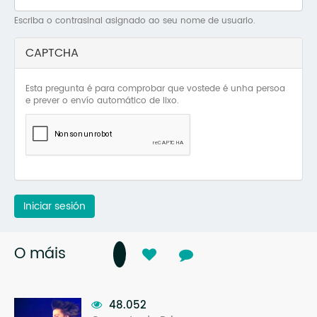
Mo
Escriba o contrasinal asignado ao seu nome de usuario.
O 
CAPTCHA
O 
Esta pregunta é para comprobar que vostede é unha persoa
Su
e prever o envío automático de lixo.
Rex
Iniciar sesión
O máis
48.052