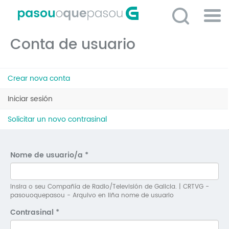
Ir
o
contido
Po
principal
Conta de usuario
ME
So
Pestanas
O 
Crear nova conta
principais
P
Iniciar sesión
(solapa
activa)
C
Solicitar un novo contrasinal
D
E
Nome de usuario/a
*
C
S
Insira o seu Compañía de Radio/Televisión de Galicia. | CRTVG -
pasouoquepasou - Arquivo en liña nome de usuario
P
Contrasinal
*
No