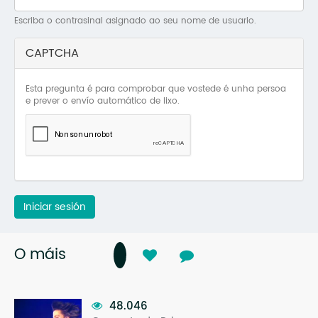
Mo
Escriba o contrasinal asignado ao seu nome de usuario.
O 
CAPTCHA
O 
Esta pregunta é para comprobar que vostede é unha persoa
Su
e prever o envío automático de lixo.
Rex
Iniciar sesión
O máis
48.046