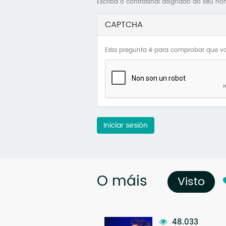
Escriba o contrasinal asignado ao seu no
CAPTCHA
Esta pregunta é para comprobar que vo
Iniciar sesión
O máis
Visto
(so
48.033