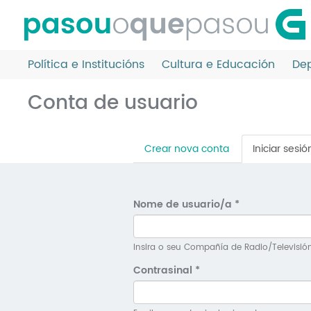
Ir
o
contido
principal
Política e Institucións
Cultura e Educación
Dep
Conta de usuario
Pestanas
Crear nova conta
Iniciar sesió
principais
Nome de usuario/a
*
Insira o seu Compañía de Radio/Televisió
Contrasinal
*