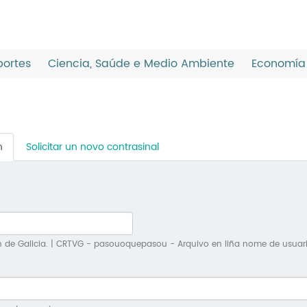
ortes
Ciencia, Saúde e Medio Ambiente
Economía 
n
(solapa
Solicitar un novo contrasinal
activa)
n de Galicia. | CRTVG - pasouoquepasou - Arquivo en liña nome de usuar