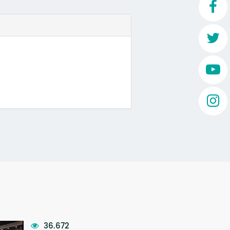
Mo
O 
O 
Su
Rex
36.672