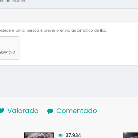
me de usuario.
stede é unha persoa e prever o envío automático de lixo.
lapa activa)
Valorado
Comentado
37.934