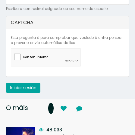
Mo
Escriba o contrasinal asignado ao seu nome de usuario.
O 
CAPTCHA
O 
Esta pregunta é para comprobar que vostede é unha persoa
Su
e prever o envío automático de lixo.
Rex
Iniciar sesión
O máis
48.033