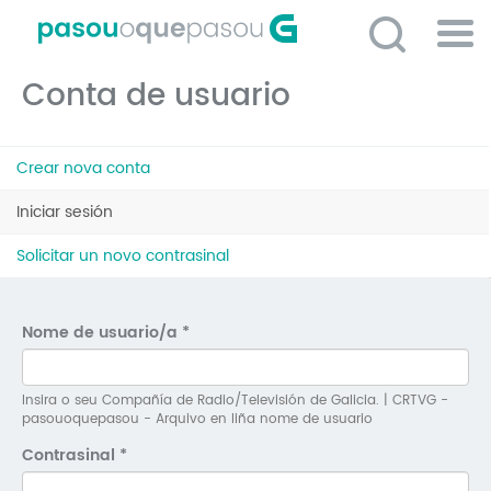
Ir
o
contido
Po
principal
Conta de usuario
ME
So
Pestanas
O 
Crear nova conta
principais
P
Iniciar sesión
(solapa
activa)
C
Solicitar un novo contrasinal
D
E
Nome de usuario/a
*
C
S
Insira o seu Compañía de Radio/Televisión de Galicia. | CRTVG -
pasouoquepasou - Arquivo en liña nome de usuario
P
Contrasinal
*
No