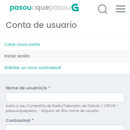
Ir
o
contido
Po
principal
Conta de usuario
ME
So
Pestanas
O 
Crear nova conta
principais
P
Iniciar sesión
(solapa
activa)
C
Solicitar un novo contrasinal
D
E
Nome de usuario/a
*
C
S
Insira o seu Compañía de Radio/Televisión de Galicia. | CRTVG -
pasouoquepasou - Arquivo en liña nome de usuario
P
Contrasinal
*
No