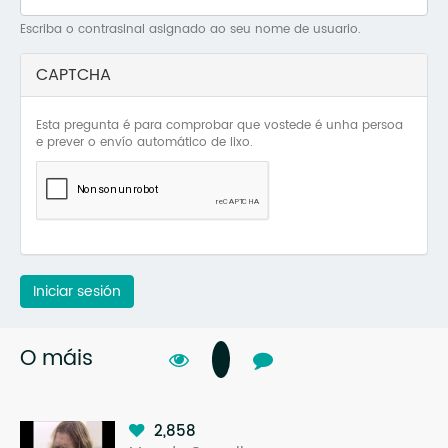
Mo
Escriba o contrasinal asignado ao seu nome de usuario.
O 
CAPTCHA
O 
Esta pregunta é para comprobar que vostede é unha persoa
Su
e prever o envío automático de lixo.
Rex
Iniciar sesión
O máis
2,858