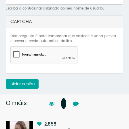
Mo
Escriba o contrasinal asignado ao seu nome de usuario.
O 
CAPTCHA
O 
Esta pregunta é para comprobar que vostede é unha persoa
Su
e prever o envío automático de lixo.
Rex
Iniciar sesión
O máis
2,858