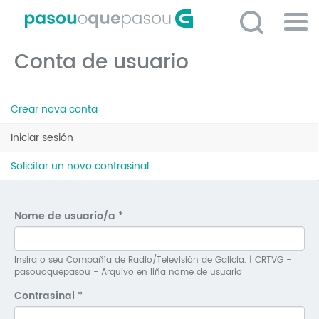
Ir
o
contido
Po
principal
Conta de usuario
ME
So
Pestanas
O 
Crear nova conta
principais
P
Iniciar sesión
(solapa
activa)
C
Solicitar un novo contrasinal
D
E
Nome de usuario/a
*
C
S
Insira o seu Compañía de Radio/Televisión de Galicia. | CRTVG -
pasouoquepasou - Arquivo en liña nome de usuario
P
Contrasinal
*
No