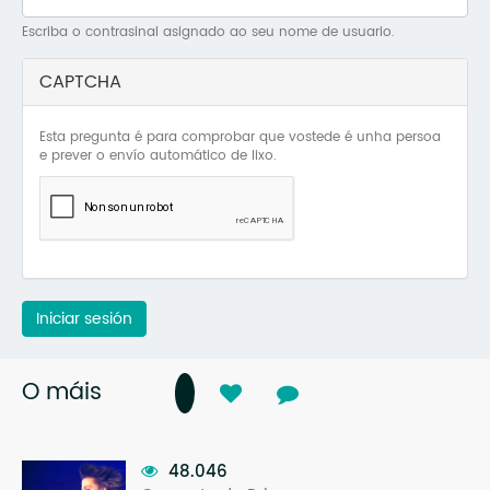
Mo
Escriba o contrasinal asignado ao seu nome de usuario.
O 
CAPTCHA
O 
Esta pregunta é para comprobar que vostede é unha persoa
Su
e prever o envío automático de lixo.
Rex
Iniciar sesión
O máis
48.046