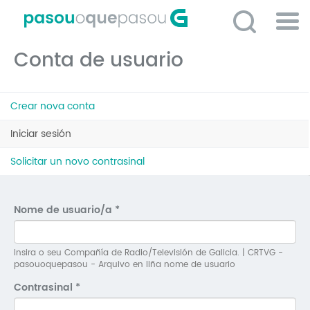
Ir
o
contido
Po
principal
Conta de usuario
ME
So
Pestanas
O 
Crear nova conta
principais
P
Iniciar sesión
(solapa
activa)
C
Solicitar un novo contrasinal
D
E
Nome de usuario/a
*
C
S
Insira o seu Compañía de Radio/Televisión de Galicia. | CRTVG -
pasouoquepasou - Arquivo en liña nome de usuario
P
Contrasinal
*
No