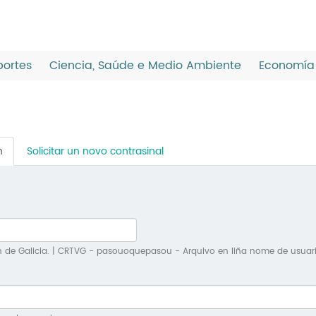
ortes
Ciencia, Saúde e Medio Ambiente
Economía 
n
(solapa
Solicitar un novo contrasinal
activa)
n de Galicia. | CRTVG - pasouoquepasou - Arquivo en liña nome de usuar