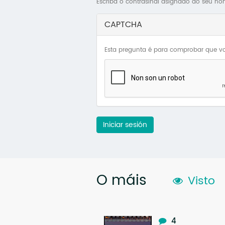
Escriba o contrasinal asignado ao seu no
CAPTCHA
Esta pregunta é para comprobar que vo
Iniciar sesión
O máis
Visto
4