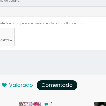
me de usuario.
stede é unha persoa e prever o envío automático de lixo.
Valorado
Comentado
(solapa acti
3