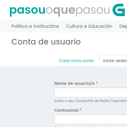
Ir
o
contido
principal
Política e Institucións
Cultura e Educación
Dep
Conta de usuario
Pestanas
Crear nova conta
Iniciar sesió
principais
Nome de usuario/a
*
Insira o seu Compañía de Radio/Televisió
Contrasinal
*