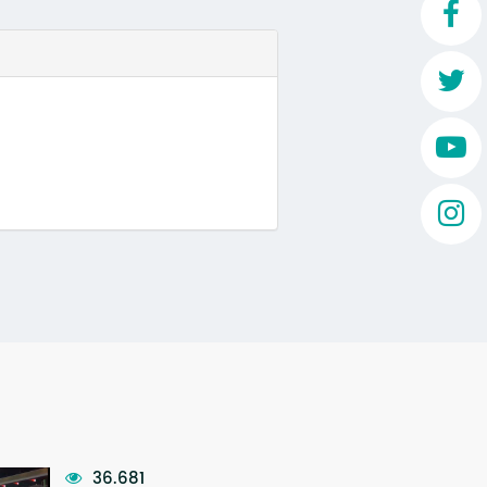
Mo
O 
O 
Su
Rex
36.681