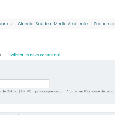
ortes
Ciencia, Saúde e Medio Ambiente
Economía 
n
(solapa
Solicitar un novo contrasinal
activa)
n de Galicia. | CRTVG - pasouoquepasou - Arquivo en liña nome de usuar