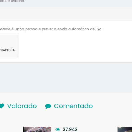
me de usuario.
stede é unha persoa e prever o envío automático de lixo.
lapa activa)
Valorado
Comentado
37.943