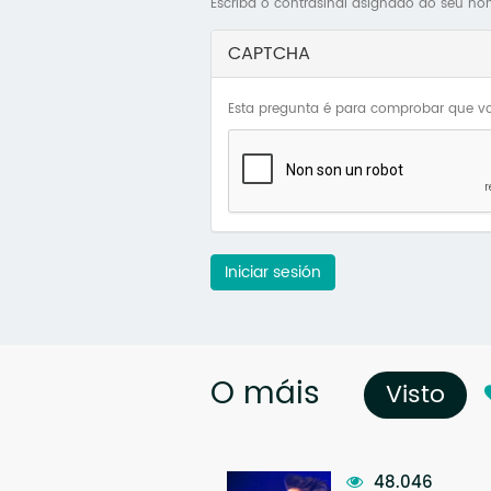
Escriba o contrasinal asignado ao seu no
CAPTCHA
Esta pregunta é para comprobar que vo
Iniciar sesión
O máis
Visto
(so
48.046