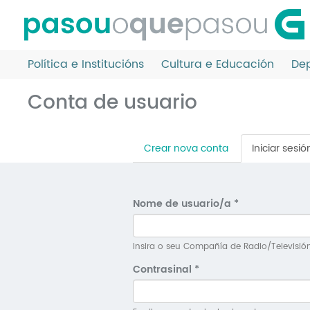
Ir
o
contido
principal
Política e Institucións
Cultura e Educación
Dep
Conta de usuario
Pestanas
Crear nova conta
Iniciar sesió
principais
Nome de usuario/a
*
Insira o seu Compañía de Radio/Televisió
Contrasinal
*