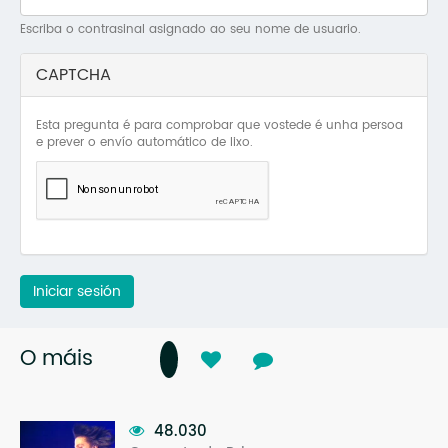
Mo
Escriba o contrasinal asignado ao seu nome de usuario.
O 
CAPTCHA
O 
Esta pregunta é para comprobar que vostede é unha persoa
Su
e prever o envío automático de lixo.
Rex
Iniciar sesión
O máis
48.030