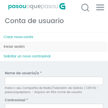
Ir
o
contido
Po
principal
Conta de usuario
ME
So
Pestanas
O 
Crear nova conta
principais
P
Iniciar sesión
(solapa
activa)
C
Solicitar un novo contrasinal
D
E
Nome de usuario/a
*
C
S
Insira o seu Compañía de Radio/Televisión de Galicia. | CRTVG -
pasouoquepasou - Arquivo en liña nome de usuario
P
Contrasinal
*
No