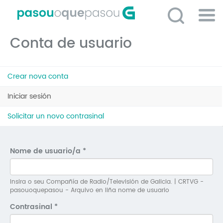
Ir
o
contido
Po
principal
Conta de usuario
ME
So
Pestanas
O 
Crear nova conta
principais
P
Iniciar sesión
(solapa
activa)
C
Solicitar un novo contrasinal
D
E
Nome de usuario/a
*
C
S
Insira o seu Compañía de Radio/Televisión de Galicia. | CRTVG -
pasouoquepasou - Arquivo en liña nome de usuario
P
Contrasinal
*
No