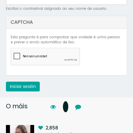
Mo
Escriba o contrasinal asignado ao seu nome de usuario.
O 
CAPTCHA
O 
Esta pregunta é para comprobar que vostede é unha persoa
Su
e prever o envío automático de lixo.
Rex
Iniciar sesión
O máis
2,858