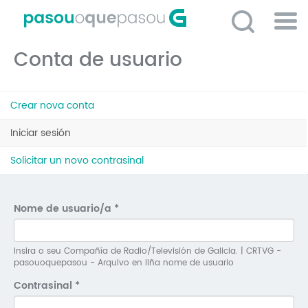
Ir
o
contido
Po
principal
Conta de usuario
ME
So
Pestanas
O 
Crear nova conta
principais
P
Iniciar sesión
(solapa
activa)
C
Solicitar un novo contrasinal
D
E
Nome de usuario/a
*
C
S
Insira o seu Compañía de Radio/Televisión de Galicia. | CRTVG -
pasouoquepasou - Arquivo en liña nome de usuario
P
Contrasinal
*
No