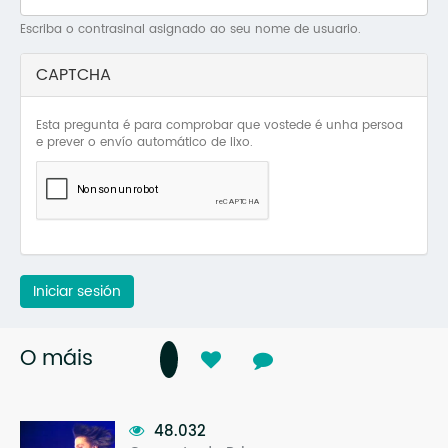
Mo
Escriba o contrasinal asignado ao seu nome de usuario.
O 
CAPTCHA
O 
Esta pregunta é para comprobar que vostede é unha persoa
Su
e prever o envío automático de lixo.
Rex
Iniciar sesión
O máis
48.032