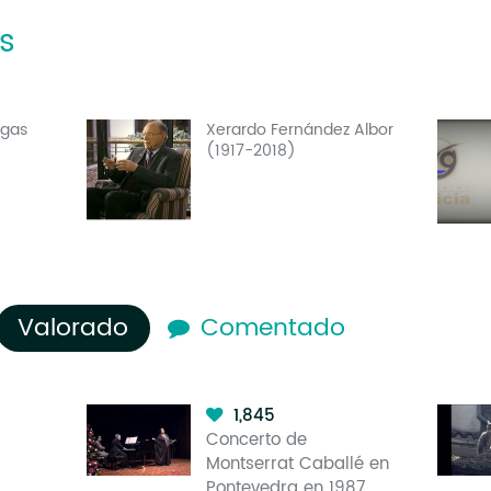
s
egas
Xerardo Fernández Albor
(1917-2018)
Valorado
(solapa activa)
Comentado
1,845
Concerto de
Montserrat Caballé en
Pontevedra en 1987