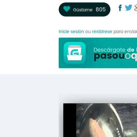
805
Gústame
Inicie sesión
ou
rexístrese
para envia