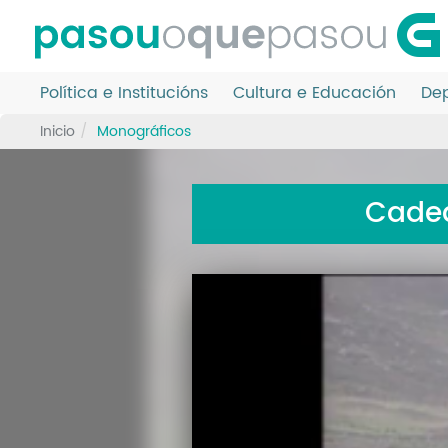
Ir
o
contido
principal
Política e Institucións
Cultura e Educación
Dep
Inicio
Monográficos
Cadea