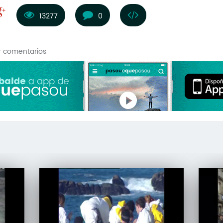
13277
0
r comentarios