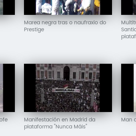
Marea negra tras o naufraxio do
Multi
Prestige
Santi
plata
ofe
Manifestación en Madrid da
Man d
plataforma "Nunca Máis"