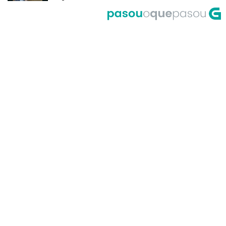
del Riego
A Corrida do Galo de Fornelos en
1999
O meco do entroido de
Teixugueiras en 2001
A Universidade de Santiago, un
dos primeiros accesos á Internet
en Galicia no ano 1995
Primeira actuación de Pablo
Milanés no programa Luar no ano
1999
María Casares lembra a Galicia
desde París en 1989