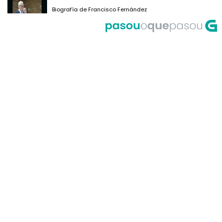
Biografía de Francisco Fernández
del Riego
A Corrida do Galo de Fornelos en
1999
O meco do entroido de
Teixugueiras en 2001
A Universidade de Santiago, un
dos primeiros accesos á Internet
en Galicia no ano 1995
Primeira actuación de Pablo
Milanés no programa Luar no ano
1999
María Casares lembra a Galicia
desde París en 1989