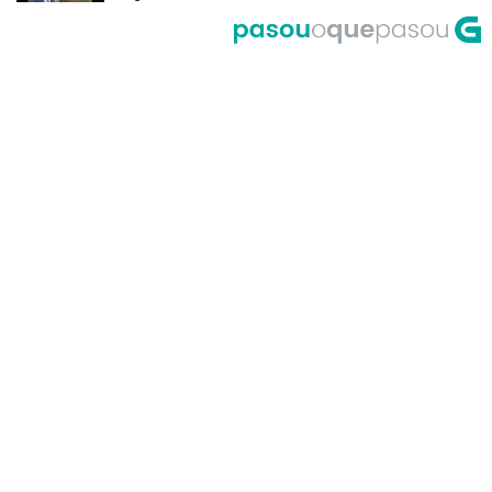
del Riego
A Corrida do Galo de Fornelos en
1999
O meco do entroido de
Teixugueiras en 2001
A Universidade de Santiago, un
dos primeiros accesos á Internet
en Galicia no ano 1995
Primeira actuación de Pablo
Milanés no programa Luar no ano
1999
María Casares lembra a Galicia
desde París en 1989