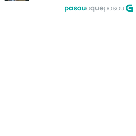
del Riego
A Corrida do Galo de Fornelos en
1999
O meco do entroido de
Teixugueiras en 2001
A Universidade de Santiago, un
dos primeiros accesos á Internet
en Galicia no ano 1995
Primeira actuación de Pablo
Milanés no programa Luar no ano
1999
María Casares lembra a Galicia
desde París en 1989