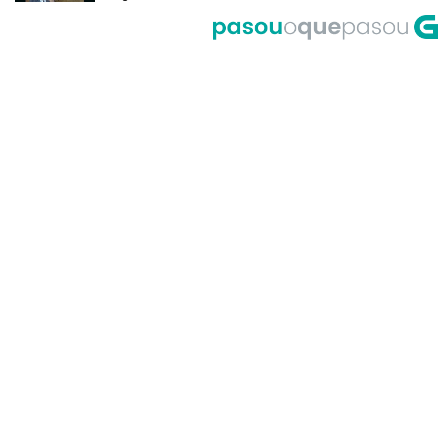
del Riego
A Corrida do Galo de Fornelos en
1999
O meco do entroido de
Teixugueiras en 2001
A Universidade de Santiago, un
dos primeiros accesos á Internet
en Galicia no ano 1995
Primeira actuación de Pablo
Milanés no programa Luar no ano
1999
María Casares lembra a Galicia
desde París en 1989