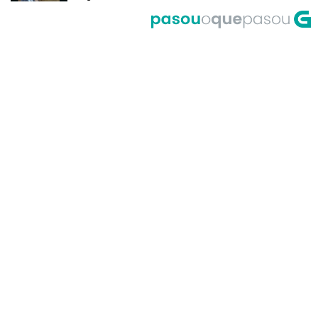
del Riego
A Corrida do Galo de Fornelos en
1999
O meco do entroido de
Teixugueiras en 2001
A Universidade de Santiago, un
dos primeiros accesos á Internet
en Galicia no ano 1995
Primeira actuación de Pablo
Milanés no programa Luar no ano
1999
María Casares lembra a Galicia
desde París en 1989