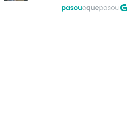
del Riego
A Corrida do Galo de Fornelos en
1999
O meco do entroido de
Teixugueiras en 2001
A Universidade de Santiago, un
dos primeiros accesos á Internet
en Galicia no ano 1995
Primeira actuación de Pablo
Milanés no programa Luar no ano
1999
María Casares lembra a Galicia
desde París en 1989