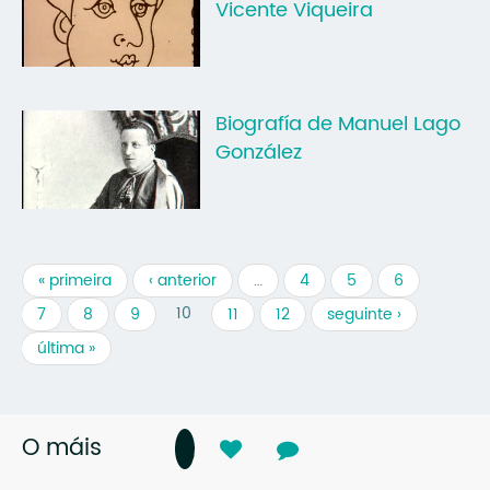
Vicente Viqueira
Biografía de Manuel Lago
González
« primeira
‹ anterior
…
4
5
6
10
7
8
9
11
12
seguinte ›
última »
O máis