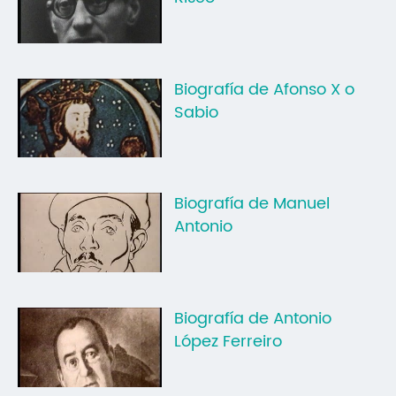
Mo
O 
Biografía de Afonso X o
O 
Sabio
Su
Rex
Biografía de Manuel
Antonio
Biografía de Antonio
López Ferreiro