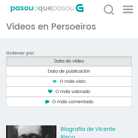
Ir
o
contido
Po
principal
Vídeos en Persoeiros
ME
So
O 
Ordenar por:
P
Data do vídeo
C
Data de publicación
D
O máis visto
E
O máis valorado
C
O máis comentado
S
P
Biografía de Vicente
No
Risco