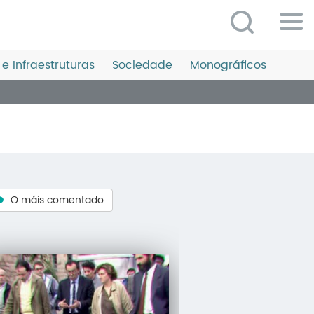
Po
ME
e Infraestruturas
Sociedade
Monográficos
So
O 
P
C
D
O máis comentado
E
C
S
P
No