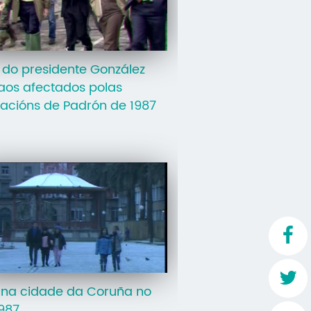
Mo
O 
a do presidente González
O 
aos afectados polas
Su
acións de Padrón de 1987
Rex
 na cidade da Coruña no
987