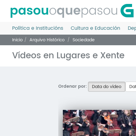
Ir
o
contido
principal
Política e Institucións
Cultura e Educación
Dep
Inicio
Arquivo Histórico
Sociedade
Vídeos en Lugares e Xente
Ordenar por:
Data do vídeo
Dat