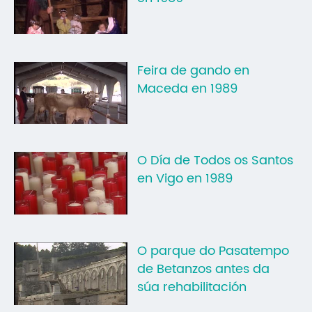
Mo
O 
Feira de gando en
O 
Maceda en 1989
Su
Rex
O Día de Todos os Santos
en Vigo en 1989
O parque do Pasatempo
de Betanzos antes da
súa rehabilitación