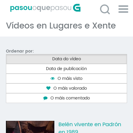
Ir
o
contido
Po
principal
Vídeos en Lugares e Xente
ME
So
O 
Ordenar por:
P
Data do vídeo
C
Data de publicación
D
O máis visto
E
O máis valorado
C
O máis comentado
S
P
Belén vivente en Padrón
No
en 1989