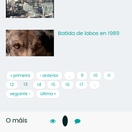
Batida de lobos en 1989
« primeira
‹ anterior
…
9
10
11
13
12
14
15
16
17
…
seguinte ›
última »
O máis