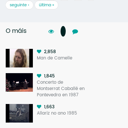
seguinte ›
última »
O máis
2,858
Man de Camelle
1,845
Concerto de
Montserrat Caballé en
Pontevedra en 1987
1,663
Allariz no ano 1985