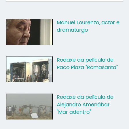
Mo
O 
Manuel Lourenzo, actor e
dramaturgo
O 
Su
Rex
Rodaxe da película de
Paco Plaza "Romasanta"
Rodaxe da película de
Alejandro Amenábar
"Mar adentro"