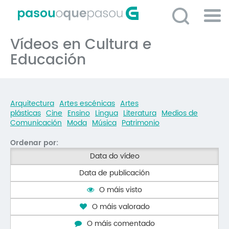
Ir
o
contido
Po
principal
Vídeos en Cultura e
ME
So
Educación
O 
P
Arquitectura
Artes escénicas
Artes
C
plásticas
Cine
Ensino
Lingua
Literatura
Medios de
Comunicación
Moda
Música
Patrimonio
D
Ordenar por:
E
Data do vídeo
C
Data de publicación
S
O máis visto
P
O máis valorado
No
O máis comentado