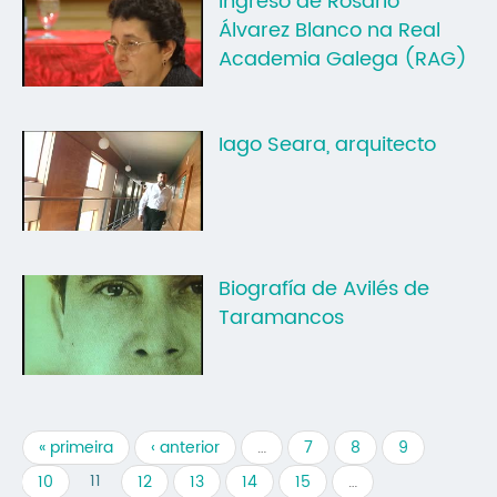
Ingreso de Rosario
Álvarez Blanco na Real
Academia Galega (RAG)
Iago Seara, arquitecto
Biografía de Avilés de
Taramancos
« primeira
‹ anterior
…
7
8
9
11
10
12
13
14
15
…